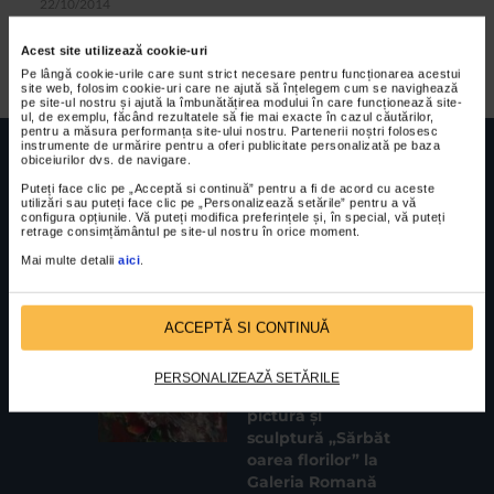
22/10/2014
Iubitorii operei sunt invitati intr-o cladire renovata, cu o sala
Acest site utilizează cookie-uri
de spectacole cu acustica imbunatațita, care va permite
Pe lângă cookie-urile care sunt strict necesare pentru funcționarea acestui
reprezentatii artistice de o calitate...
site web, folosim cookie-uri care ne ajută să înțelegem cum se navighează
pe site-ul nostru și ajută la îmbunătățirea modului în care funcționează site-
ul, de exemplu, făcând rezultatele să fie mai exacte în cazul căutărilor,
pentru a măsura performanța site-ului nostru. Partenerii noștri folosesc
instrumente de urmărire pentru a oferi publicitate personalizată pe baza
obiceiurilor dvs. de navigare.
Puteți face clic pe „Acceptă si continuă” pentru a fi de acord cu aceste
utilizări sau puteți face clic pe „Personalizează setările” pentru a vă
configura opțiunile. Vă puteți modifica preferințele și, în special, vă puteți
retrage consimțământul pe site-ul nostru în orice moment.
FUNDATIA FILDAS ART
Nr inreg registrul special: 4 PJ/ 29.01.2013
Cod fiscal: 9164384
Sediu social: Str. Delfinului, Nr. 6, parter Bl. 42,
Mai multe detalii
aici
.
Sc. 4, Ap. 197, Sector 2
ACCEPTĂ SI CONTINUĂ
CELE MAI VIZUALIZATE
CLIPA DE ARTA
PERSONALIZEAZĂ SETĂRILE
Expoziția de
pictură și
sculptură „Sărbăt
oarea florilor” la
Galeria Romană