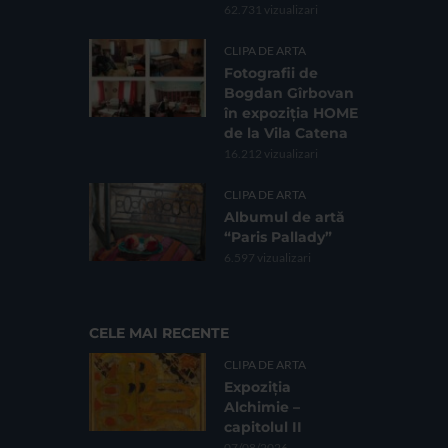
62.731 vizualizari
CLIPA DE ARTA
Fotografii de
Bogdan Gîrbovan
în expoziția HOME
de la Vila Catena
16.212 vizualizari
CLIPA DE ARTA
Albumul de artă
“Paris Pallady”
6.597 vizualizari
CELE MAI RECENTE
CLIPA DE ARTA
Expoziția
Alchimie –
capitolul II
07/08/2026