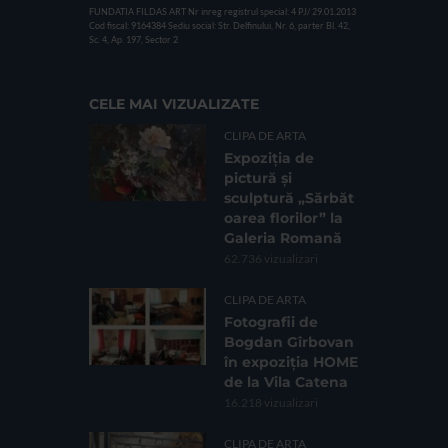
FUNDATIA FILDAS ART
Nr inreg registrul special: 4 PJ/ 29.01.2013
Cod fiscal: 9164384
Sediu social: Str. Delfinului, Nr. 6, parter Bl. 42,
Sc. 4, Ap. 197, Sector 2
CELE MAI VIZUALIZATE
CLIPA DE ARTA
Expoziția de
pictură și
sculptură „Sărbăt
oarea florilor” la
Galeria Romană
62.736 vizualizari
CLIPA DE ARTA
Fotografii de
Bogdan Gîrbovan
în expoziția HOME
de la Vila Catena
16.218 vizualizari
CLIPA DE ARTA