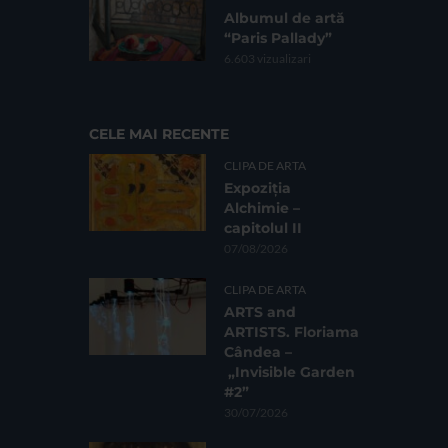
Albumul de artă
“Paris Pallady”
6.603 vizualizari
CELE MAI RECENTE
CLIPA DE ARTA
Expoziția
Alchimie –
capitolul II
07/08/2026
CLIPA DE ARTA
ARTS and
ARTISTS. Floriama
Cândea –
„Invisible Garden
#2”
30/07/2026