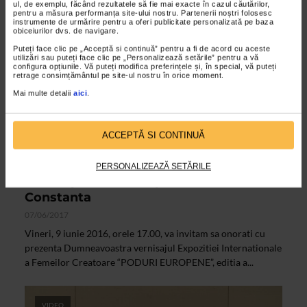
ul, de exemplu, făcând rezultatele să fie mai exacte în cazul căutărilor,
pentru a măsura performanța site-ului nostru. Partenerii noștri folosesc
instrumente de urmărire pentru a oferi publicitate personalizată pe baza
obiceiurilor dvs. de navigare.
Puteți face clic pe „Acceptă si continuă” pentru a fi de acord cu aceste
utilizări sau puteți face clic pe „Personalizează setările” pentru a vă
configura opțiunile. Vă puteți modifica preferințele și, în special, vă puteți
retrage consimțământul pe site-ul nostru în orice moment.
Mai multe detalii
aici
.
ACCEPTĂ SI CONTINUĂ
ALTE MATERIALE
PERSONALIZEAZĂ SETĂRILE
Vernisaj Poduri europene 2017 la
Constanta
07/06/2017
Vineri, 9 iunie 2016, orele 17.00, va invitam sa onorati cu
prezenta Dumneavoastra vernisajul Expozitiei Internationale
a Femeilor Creatoare “PODURI EUROPENE”, editia a...
VIDEO