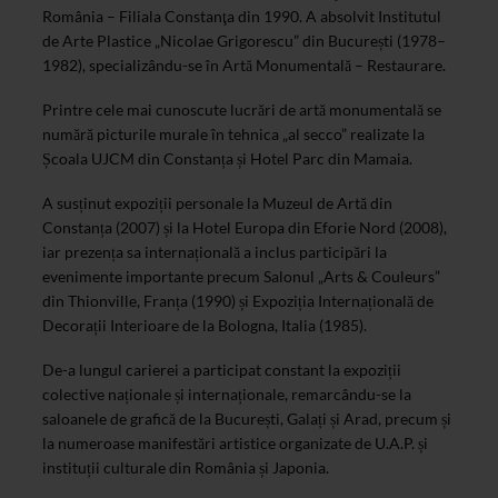
România – Filiala Constanţa din 1990. A absolvit Institutul
de Arte Plastice „Nicolae Grigorescu” din București (1978–
1982), specializându-se în Artă Monumentală – Restaurare.
Printre cele mai cunoscute lucrări de artă monumentală se
numără picturile murale în tehnica „al secco” realizate la
Școala UJCM din Constanța și Hotel Parc din Mamaia.
A susținut expoziții personale la Muzeul de Artă din
Constanța (2007) și la Hotel Europa din Eforie Nord (2008),
iar prezența sa internațională a inclus participări la
evenimente importante precum Salonul „Arts & Couleurs”
din Thionville, Franța (1990) și Expoziția Internațională de
Decorații Interioare de la Bologna, Italia (1985).
De-a lungul carierei a participat constant la expoziții
colective naționale și internaționale, remarcându-se la
saloanele de grafică de la București, Galați și Arad, precum și
la numeroase manifestări artistice organizate de U.A.P. și
instituții culturale din România și Japonia.