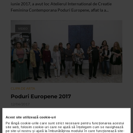
iunie 2017, a avut loc Atelierul International de Creatie
Feminina Contemporana Poduri Europene, aflat la a...
VIDEO
CLIPA DE ARTA
Poduri Europene 2017
12/06/2017
Programul Catena pentru Arta, Asociatia Femeilor
Acest site utilizează cookie-uri
Creatoare in Arta Plastica din Romania, Fundatia Fildas Art
Pe lângă cookie-urile care sunt strict necesare pentru funcționarea acestui
si Muzeul de Arta Constanta organizeaza in perioada 9 - 30...
site web, folosim cookie-uri care ne ajută să înțelegem cum se navighează
pe site-ul nostru și ajută la îmbunătățirea modului în care funcționează site-