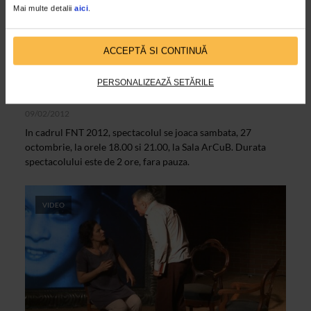
Mai multe detalii
aici
.
ACCEPTĂ SI CONTINUĂ
ARTELE SPECTACOLULUI
PERSONALIZEAZĂ SETĂRILE
Cina cu prieteni – ArCuB
09/02/2012
In cadrul FNT 2012, spectacolul se joaca sambata, 27
octombrie, la orele 18.00 si 21.00, la Sala ArCuB. Durata
spectacolului este de 2 ore, fara pauza.
VIDEO