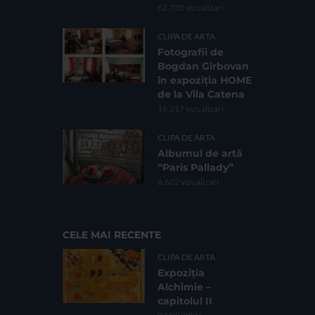
62.735 vizualizari
CLIPA DE ARTA
Fotografii de
Bogdan Gîrbovan
în expoziția HOME
de la Vila Catena
16.217 vizualizari
CLIPA DE ARTA
Albumul de artă
“Paris Pallady”
6.602 vizualizari
CELE MAI RECENTE
CLIPA DE ARTA
Expoziția
Alchimie –
capitolul II