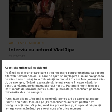
ARTELE SPECTACOLULUI
Interviu cu actorul Vlad Jipa
22/02/2012
Vlad Jipa este actor de teatru si film. A fost angajat al
Acest site utilizează cookie-uri
Teatrului Dramatic Fani Tardini din Galati si al Teatrului Sica
Pe lângă cookie-urile care sunt strict necesare pentru funcționarea acestui
Alexandrescu din Brasov. In prezent este actor...
site web, folosim cookie-uri care ne ajută să înțelegem cum se navighează
pe site-ul nostru și ajută la îmbunătățirea modului în care funcționează site-
ul, de exemplu, făcând rezultatele să fie mai exacte în cazul căutărilor,
pentru a măsura performanța site-ului nostru. Partenerii noștri folosesc
instrumente de urmărire pentru a oferi publicitate personalizată pe baza
VIDEO
obiceiurilor dvs. de navigare.
Puteți face clic pe „Acceptă si continuă” pentru a fi de acord cu aceste
utilizări sau puteți face clic pe „Personalizează setările” pentru a vă
configura opțiunile. Vă puteți modifica preferințele și, în special, vă puteți
retrage consimțământul pe site-ul nostru în orice moment.