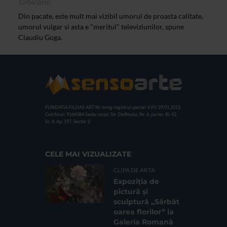
12/04/2010
Din pacate, este mult mai vizibil umorul de proasta calitate,
umorul vulgar si asta e "meritul" televiziunilor, spune
Claudiu Goga.
FUNDATIA FILDAS ART
Nr inreg registrul special: 4 PJ/ 29.01.2013
Cod fiscal: 9164384
Sediu social: Str. Delfinului, Nr. 6, parter Bl. 42,
Sc. 4, Ap. 197, Sector 2
CELE MAI VIZUALIZATE
CLIPA DE ARTA
Expoziția de
pictură și
sculptură „Sărbăt
oarea florilor” la
Galeria Romană