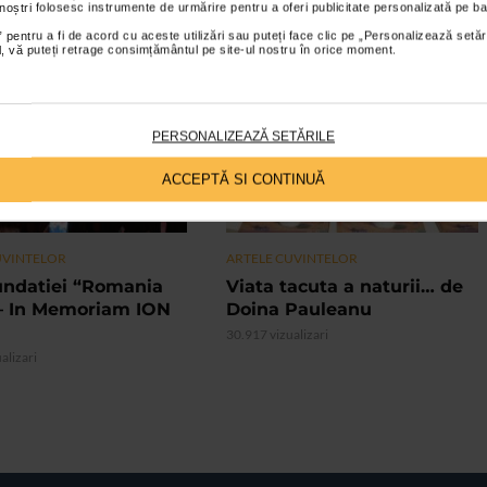
 noștri folosesc instrumente de urmărire pentru a oferi publicitate personalizată pe ba
 pentru a fi de acord cu aceste utilizări sau puteți face clic pe „Personalizează setăr
ial, vă puteți retrage consimțământul pe site-ul nostru în orice moment.
VIDEO
PERSONALIZEAZĂ SETĂRILE
ACCEPTĂ SI CONTINUĂ
UVINTELOR
ARTELE CUVINTELOR
undatiei “Romania
Viata tacuta a naturii… de
– In Memoriam ION
Doina Pauleanu
30.917 vizualizari
alizari