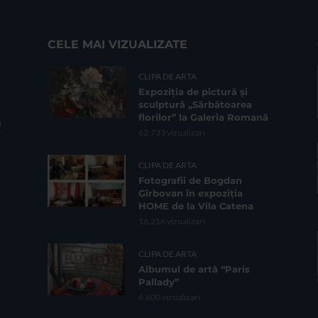
CELE MAI VIZUALIZATE
CLIPA DE ARTA
Expoziția de pictură și
sculptură „Sărbătoarea
florilor” la Galeria Romană
62.733 vizualizari
CLIPA DE ARTA
Fotografii de Bogdan
Gîrbovan în expoziția
HOME de la Vila Catena
16.216 vizualizari
CLIPA DE ARTA
Albumul de artă “Paris
Pallady”
6.600 vizualizari