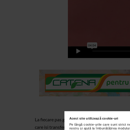
Acest site utilizează cookie-uri
La fiecare pas gresesc si sufar verdictul fiecarei 
Pe lângă cookie-urile care sunt strict 
care isi transfera situatia afisata in metafora, int
nostru și ajută la îmbunătățirea modului