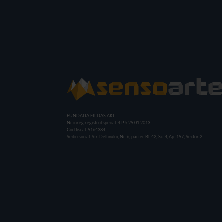
FUNDATIA FILDAS ART
Nr inreg registrul special: 4 PJ/ 29.01.2013
Cod fiscal: 9164384
Sediu social: Str. Delfinului, Nr. 6, parter Bl. 42, Sc. 4, Ap. 197, Sector 2