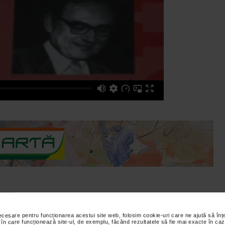
clipe. Orice poet care isi traieste viata din poezie are un moment in
necesare pentru funcționarea acestui site web, folosim cookie-uri care ne ajută să î
r-o ruga.
 în care funcționează site-ul, de exemplu, făcând rezultatele să fie mai exacte în caz