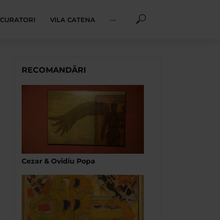
I CURATORI
VILA CATENA
···
RECOMANDĂRI
Cezar & Ovidiu Popa