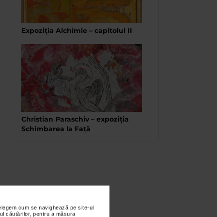
Expoziția Alchimie – capitolul II
Christian Paraschiv – expoziția
Schimbarea la Față
nțelegem cum se navighează pe site-ul
ul căutărilor, pentru a măsura