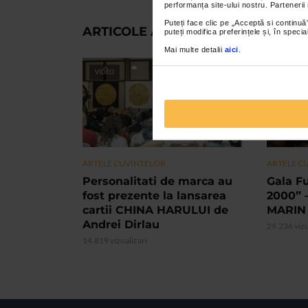
performanța site-ului nostru. Partenerii
Puteți face clic pe „Acceptă si continuă”
ARTICOLE ASEMANATOARE
puteți modifica preferințele și, în spec
Mai multe detalii
aici
.
VIDEO
VIDEO
ARTELE CUVINTELOR
ARTELE C
Personalitati de marca au
Gala F
fost prezente la lansarea
2000” 
cartii CHINA HARULUI de
MARIN
Andrei Dirlau
29.236 vizu
14.819 vizualizari