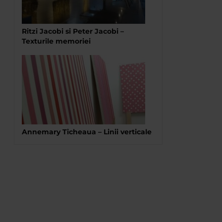
Ritzi Jacobi si Peter Jacobi –
Texturile memoriei
Annemary Ticheaua – Linii verticale