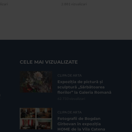
lizari
2.881 vizualizari
CELE MAI VIZUALIZATE
CLIPA DE ARTA
Expoziția de pictură și
sculptură „Sărbătoarea
florilor” la Galeria Romană
62.733 vizualizari
CLIPA DE ARTA
Fotografii de Bogdan
Gîrbovan în expoziția
HOME de la Vila Catena