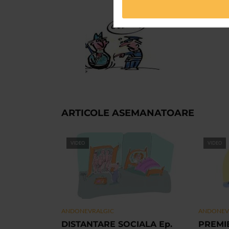
ARTICOLE ASEMANATOARE
VIDEO
VIDEO
ANDONEVRALGIC
ANDONEV
DISTANTARE SOCIALA Ep.
PREMIE