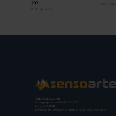
293
2.937 vizua
2.947 vizualizari
FUNDATIA FILDAS ART
Nr inreg registrul special: 4 PJ/ 29.01.2013
Cod fiscal: 9164384
Sediu social: Str. Delfinului, Nr. 6, parter Bl. 42, Sc. 4, Ap. 197, Sector 2