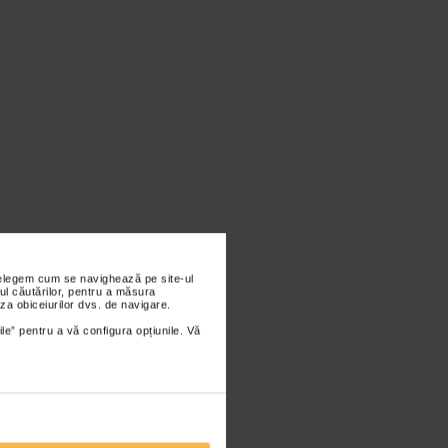
nțelegem cum se navighează pe site-ul
ul căutărilor, pentru a măsura
za obiceiurilor dvs. de navigare.
ile” pentru a vă configura opțiunile. Vă