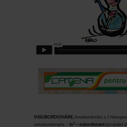
INSUBORDONÁRE,
insubordonări, s. f. Nesupun
1
nesubordonare. –
In
-
+
subordonare
(probabil d