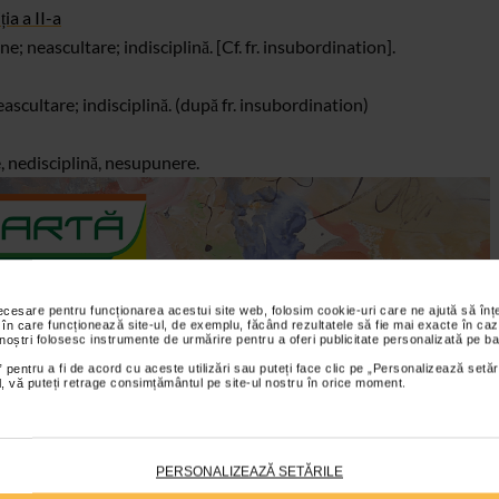
ia a II-a
ine;
neascultare; indisciplină. [Cf. fr. insubordination].
eascultare; indisciplină. (după fr. insubordination)
, nedisciplină, nesupunere.
necesare pentru funcționarea acestui site web, folosim cookie-uri care ne ajută să î
 în care funcționează site-ul, de exemplu, făcând rezultatele să fie mai exacte în caz
 noștri folosesc instrumente de urmărire pentru a oferi publicitate personalizată pe ba
 pentru a fi de acord cu aceste utilizări sau puteți face clic pe „Personalizează setăr
ial, vă puteți retrage consimțământul pe site-ul nostru în orice moment.
ordinelor celor superiori;
nesupunere; neascultare. /in- +
PERSONALIZEAZĂ SETĂRILE