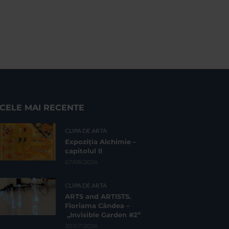
CELE MAI RECENTE
CLIPA DE ARTA
Expoziția Alchimie –
capitolul II
07/08/2026
CLIPA DE ARTA
ARTS and ARTISTS.
Floriama Cândea –
„Invisible Garden #2”
30/07/2026