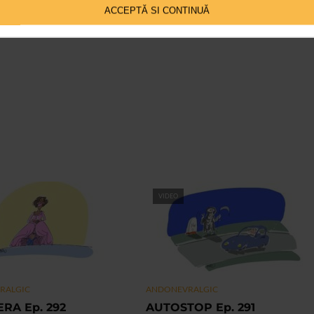
ACCEPTĂ SI CONTINUĂ
VIDEO
RALGIC
ANDONEVRALGIC
RA Ep. 292
AUTOSTOP Ep. 291