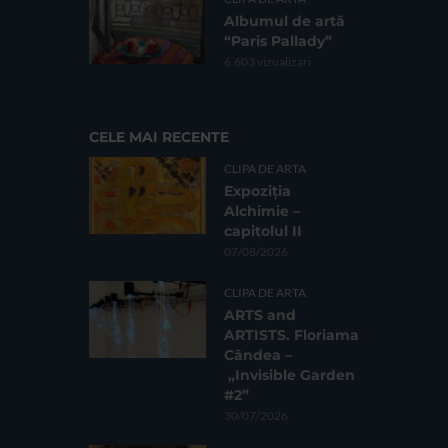
Albumul de artă
“Paris Pallady”
6.603 vizualizari
CELE MAI RECENTE
CLIPA DE ARTA
Expoziția
Alchimie –
capitolul II
07/08/2026
CLIPA DE ARTA
ARTS and
ARTISTS. Floriama
Cândea –
„Invisible Garden
#2”
30/07/2026