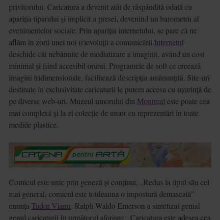
privitorului. Caricatura a devenit atât de răspândită odată cu
apariția tiparului și implicit a presei, devenind un barometru al
evenimentelor sociale. Prin apariția internetului, se pare că ne
aflăm în zorii unei noi (r)evoluții a comunicării.
Internetul
deschide căi nebănuite de mediatizare a imaginii, având un cost
minimal și fiind accesibil oricui. Programele de soft ce creează
imagini tridimensionale, facilitează descripția amănunțită. Site-uri
destinate în exclusivitate caricaturii le putem accesa cu ușurință de
pe diverse web-uri. Muzeul umorului din
Montreal
este poate cea
mai complexă și la zi colecție de umor cu reprezentări în toate
mediile plastice.
Comicul este unic prin geneză și conținut, „Redus la tipul său cel
mai general, comicul este totdeauna o impostură demascată”
enunța
Tudor Vianu
. Ralph Waldo Emerson a sintetizat genial
genul caricaturii în următorul aforism: „Caricatura este adesea cea