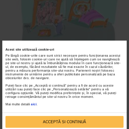
Acest site utilizează cookie-uri
Pe lângă cookie-urile care sunt strict necesare pentru funcționarea acestui
ANDONEVRALGIC
site web, folosim cookie-uri care ne ajută să înțelegem cum se navighează
pe site-ul nostru și ajută la îmbunătățirea modului în care funcționează site-
DISTANTARE SOCIALA Ep. 293
ul, de exemplu, făcând rezultatele să fie mai exacte în cazul căutărilor,
pentru a măsura performanța site-ului nostru. Partenerii noștri folosesc
2.951 vizualizari
instrumente de urmărire pentru a oferi publicitate personalizată pe baza
obiceiurilor dvs. de navigare.
Puteți face clic pe „Acceptă si continuă” pentru a fi de acord cu aceste
VIDEO
utilizări sau puteți face clic pe „Personalizează setările” pentru a vă
configura opțiunile. Vă puteți modifica preferințele și, în special, vă puteți
retrage consimțământul pe site-ul nostru în orice moment.
Mai multe detalii
aici
.
ACCEPTĂ SI CONTINUĂ