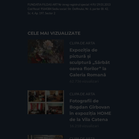
FUNDATIA FILDAS ART
Nr inreg registrul special: 4 PJ/ 29.01.2013
Cod fiscal: 9164384
Sediu social: Str. Delfinului, Nr. 6, parter Bl. 42,
Sc. 4, Ap. 197, Sector 2
CELE MAI VIZUALIZATE
CLIPA DE ARTA
Expoziția de
pictură și
sculptură „Sărbăt
oarea florilor” la
Galeria Romană
62.736 vizualizari
CLIPA DE ARTA
Fotografii de
Bogdan Gîrbovan
în expoziția HOME
de la Vila Catena
16.218 vizualizari
CLIPA DE ARTA