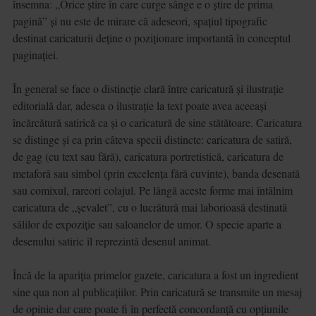
însemna: „Orice știre în care curge sânge e o știre de prima
pagină” și nu este de mirare că adeseori, spațiul tipografic
destinat caricaturii deține o poziționare importantă în conceptul
paginației.
În general se face o distincție clară între caricatură și ilustrație
editorială dar, adesea o ilustrație la text poate avea aceeași
încărcătură satirică ca și o caricatură de sine stătătoare. Caricatura
se distinge și ea prin câteva specii distincte: caricatura de satiră,
de gag (cu text sau fără), caricatura portretistică, caricatura de
metaforă sau simbol (prin excelența fără cuvinte), banda desenată
sau comixul, rareori colajul. Pe lângă aceste forme mai întâlnim
caricatura de „șevalet”, cu o lucrătură mai laborioasă destinată
sălilor de expoziție sau saloanelor de umor. O specie aparte a
desenului satiric îl reprezintă desenul animat.
Încă de la apariția primelor gazete, caricatura a fost un ingredient
sine qua non al publicațiilor. Prin caricatură se transmite un mesaj
de opinie dar care poate fi în perfectă concordanță cu opțiunile