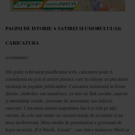
PAGINI DE ISTORIE A SATIREI SI UMORULUI (14)
CARICATURA
(continuare)
Stil grafic echivalent pamfletului scris, caricatura poate fi
considerată un gen al artelor plastice care își trăiește cu precădere
existența în paginile publicațiilor. Caricatura ironizează în forme
directe, simbolice sau metaforice, cu text ori fără cuvinte, aspecte
și mentalități sociale, persoane de notorietate sau indivizi
oarecare. Caricatura amuză majoritatea dar îi și irită pe alții,
oricum, de cele mai multe ori creează reacții de receptare și nu
trece neobservată. Mass-media de pretutindeni e guvernată de
legea nescrisă „If it bleeds, it leads”, care într-o traducere liberă ar