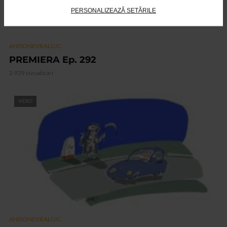
PERSONALIZEAZĂ SETĂRILE
ANDONEVRALGIC
PREMIERA Ep. 292
2.939 vizualizari
VIDEO
ANDONEVRALGIC