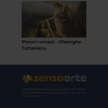
Pictori romani – Gheorghe
Tattarescu
FUNDATIA FILDAS ART
Nr inreg registrul special: 4 PJ/ 29.01.2013
Cod fiscal: 9164384
Sediu social: Str. Delfinului, Nr. 6, parter Bl. 42,
Sc. 4, Ap. 197, Sector 2