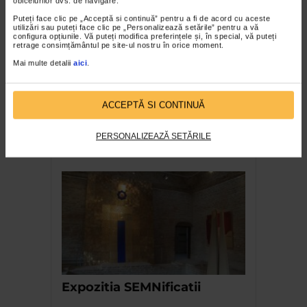
obiceiurilor dvs. de navigare.
Puteți face clic pe „Acceptă si continuă” pentru a fi de acord cu aceste
utilizări sau puteți face clic pe „Personalizează setările” pentru a vă
configura opțiunile. Vă puteți modifica preferințele și, în special, vă puteți
retrage consimțământul pe site-ul nostru în orice moment.
Mai multe detalii
aici
.
ACCEPTĂ SI CONTINUĂ
Ana-Maria Rugescu –
expoziția Confesiuni textile
PERSONALIZEAZĂ SETĂRILE
la Galeria Orizont
Expozitia SEMNificatii