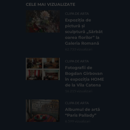
CELE MAI VIZUALIZATE
CLIPA DE ARTA
Expoziția de
pictură și
sculptură „Sărbăt
oarea florilor” la
Galeria Romană
62.733 vizualizari
CLIPA DE ARTA
Fotografii de
Bogdan Gîrbovan
în expoziția HOME
de la Vila Catena
16.215 vizualizari
CLIPA DE ARTA
Albumul de artă
“Paris Pallady”
6.599 vizualizari