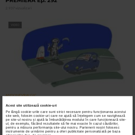
PREMIERA Ep. 292
2.937 vizualizari
VIDEO
ANDONEVRALGIC
AUTOSTOP Ep. 291
Acest site utilizează cookie-uri
2.881 vizualizari
Pe lângă cookie-urile care sunt strict necesare pentru funcționarea acestui
site web, folosim cookie-uri care ne ajută să înțelegem cum se navighează
pe site-ul nostru și ajută la îmbunătățirea modului în care funcționează site-
ul, de exemplu, făcând rezultatele să fie mai exacte în cazul căutărilor,
RECOMANDĂRI
pentru a măsura performanța site-ului nostru. Partenerii noștri folosesc
instrumente de urmărire pentru a oferi publicitate personalizată pe baza