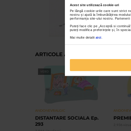
Acest site utilizează cookie-uri
Pe lângă cookie-urile care sunt strict 
nostru și ajută la îmbunătățirea modului
performanța site-ului nostru. Partenerii
Puteți face clic pe „Acceptă si continuă”
puteți modifica preferințele și, în spec
Mai multe detalii
aici
.
ARTICOLE ASEMANATOARE
VIDEO
VIDEO
ANDONEVRALGIC
ANDONEV
DISTANTARE SOCIALA Ep.
PREMIE
293
2.936 vizua
2.944 vizualizari