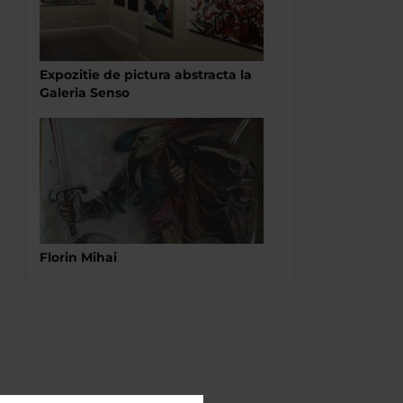
Expozitie de pictura abstracta la
Galeria Senso
Florin Mihai