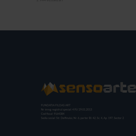
FUNDATIA FILDAS ART
Nr inreg registrul special: 4 PJ/ 29.01.2013
Cod fiscal: 9164384
Sediu social: Str. Delfinului, Nr. 6, parter Bl. 42, Sc. 4, Ap. 197, Sector 2