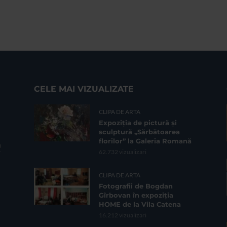
CELE MAI VIZUALIZATE
CLIPA DE ARTA
Expoziția de pictură și
sculptură „Sărbătoarea
florilor” la Galeria Romană
62.732 vizualizari
CLIPA DE ARTA
Fotografii de Bogdan
Gîrbovan în expoziția
HOME de la Vila Catena
16.212 vizualizari