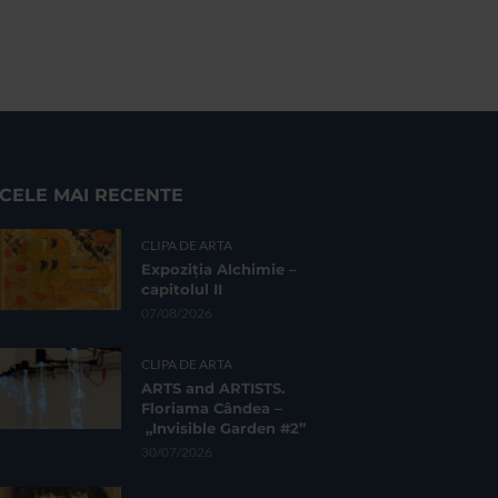
CELE MAI RECENTE
CLIPA DE ARTA
Expoziția Alchimie –
capitolul II
07/08/2026
CLIPA DE ARTA
ARTS and ARTISTS.
Floriama Cândea –
„Invisible Garden #2”
30/07/2026