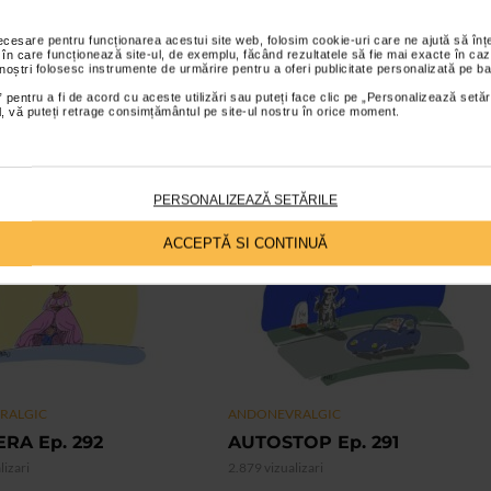
necesare pentru funcționarea acestui site web, folosim cookie-uri care ne ajută să î
 în care funcționează site-ul, de exemplu, făcând rezultatele să fie mai exacte în caz
 noștri folosesc instrumente de urmărire pentru a oferi publicitate personalizată pe ba
 pentru a fi de acord cu aceste utilizări sau puteți face clic pe „Personalizează setăr
ial, vă puteți retrage consimțământul pe site-ul nostru în orice moment.
PERSONALIZEAZĂ SETĂRILE
ACCEPTĂ SI CONTINUĂ
VIDEO
RALGIC
ANDONEVRALGIC
RA Ep. 292
AUTOSTOP Ep. 291
lizari
2.879 vizualizari