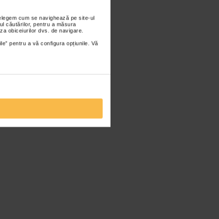
nțelegem cum se navighează pe site-ul
ul căutărilor, pentru a măsura
za obiceiurilor dvs. de navigare.
ile” pentru a vă configura opțiunile. Vă