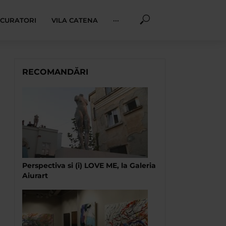
I CURATORI
VILA CATENA
···
RECOMANDĂRI
Perspectiva si (i) LOVE ME, la Galeria
Aiurart