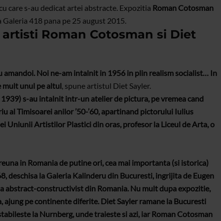
 cu care s-au dedicat artei abstracte. Expozitia
Roman Cotosman
a Galeria 418 pana pe 25 august 2015.
i artisti Roman Cotosman si Diet
u amandoi. Noi ne-am intalnit in 1956 in plin realism socialist… In
e mult unul pe altul
, spune artistul Diet Sayler.
939) s-au intalnit intr-un atelier de pictura, pe vremea cand
u al Timisoarei anilor ’50-’60, apartinand pictorului Iulius
 Uniunii Artistilor Plastici din oras, profesor la Liceul de Arta, o
reuna in Romania de putine ori, cea mai importanta (si istorica)
68, deschisa la Galeria Kalinderu din Bucuresti, ingrijita de Eugen
rta abstract-constructivist din Romania. Nu mult dupa expozitie,
a, ajung pe continente diferite. Diet Sayler ramane la Bucuresti
stabileste la Nurnberg, unde traieste si azi, iar Roman Cotosman