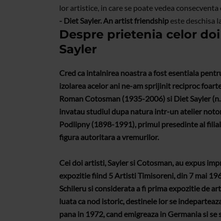
lor artistice, in care se poate vedea consecventa
- Diet Sayler. An artist friendship
este deschisa l
Despre prietenia celor do
Sayler
Cred ca intalnirea noastra a fost esentiala pentr
izolarea acelor ani ne-am sprijinit reciproc foart
Roman Cotosman (1935-2006) si Diet Sayler (n. 1
invatau studiul dupa natura intr-un atelier notori
Podlipny (1898-1991), primul presedinte al filialei
figura autoritara a vremurilor.
Cei doi artisti, Sayler si Cotosman, au expus imp
expozitie fiind 5 Artisti Timisoreni, din 7 mai 19
Schileru si considerata a fi prima expozitie de a
luata ca nod istoric, destinele lor se indeparteaz
pana in 1972, cand emigreaza in Germania si se 