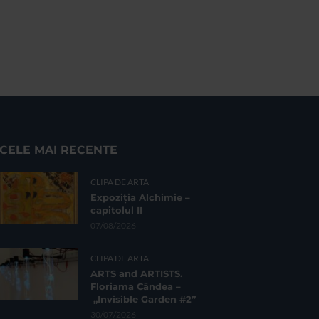
CELE MAI RECENTE
CLIPA DE ARTA
Expoziția Alchimie –
capitolul II
07/08/2026
CLIPA DE ARTA
ARTS and ARTISTS.
Floriama Cândea –
„Invisible Garden #2”
30/07/2026