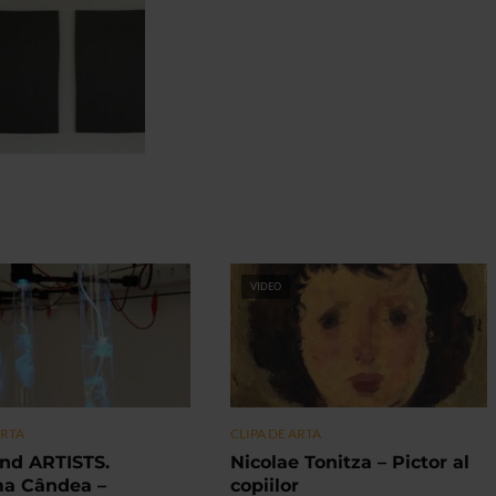
VIDEO
ARTA
CLIPA DE ARTA
nd ARTISTS.
Nicolae Tonitza – Pictor al
ma Cândea –
copiilor