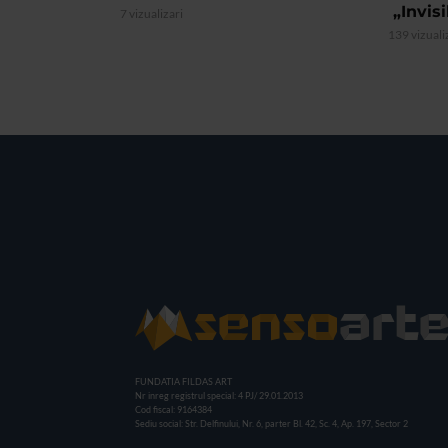
„Invis
7 vizualizari
139 vizuali
FUNDATIA FILDAS ART
Nr inreg registrul special: 4 PJ/ 29.01.2013
Cod fiscal: 9164384
Sediu social: Str. Delfinului, Nr. 6, parter Bl. 42, Sc. 4, Ap. 197, Sector 2