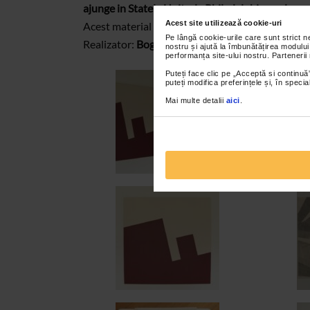
ajunge in Statele Unite, la Philadelphia, unde mo
Acest site utilizează cookie-uri
Acest material va este oferit de Programul
Caten
Pe lângă cookie-urile care sunt strict 
Realizator:
Bogdana Contras
nostru și ajută la îmbunătățirea modului
performanța site-ului nostru. Partenerii
Puteți face clic pe „Acceptă si continuă”
puteți modifica preferințele și, în spec
Mai multe detalii
aici
.