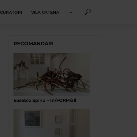
I CURATORI
VILA CATENA
···
RECOMANDĂRI
Eusebio Spinu – In/FORM/all