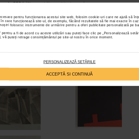
are in 2006.
(Simona Vilau, critic de arta)
a pentru Arta.
necesare pentru funcționarea acestui site web, folosim cookie-uri care ne ajută să î
 în care funcționează site-ul, de exemplu, făcând rezultatele să fie mai exacte în caz
 noștri folosesc instrumente de urmărire pentru a oferi publicitate personalizată pe ba
 pentru a fi de acord cu aceste utilizări sau puteți face clic pe „Personalizează setăr
ial, vă puteți retrage consimțământul pe site-ul nostru în orice moment.
PERSONALIZEAZĂ SETĂRILE
ACCEPTĂ SI CONTINUĂ