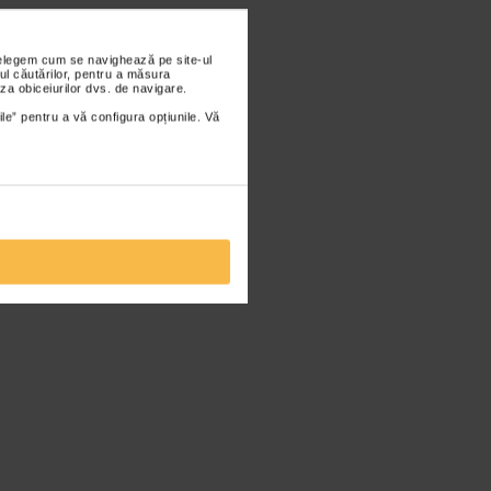
nțelegem cum se navighează pe site-ul
ul căutărilor, pentru a măsura
za obiceiurilor dvs. de navigare.
ile” pentru a vă configura opțiunile. Vă