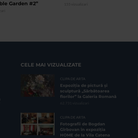
ible Garden #2”
155 vizualizari
zari
CELE MAI VIZUALIZATE
CLIPA DE ARTA
Expoziția de pictură și
sculptură „Sărbătoarea
florilor” la Galeria Romană
62.731 vizualizari
CLIPA DE ARTA
Fotografii de Bogdan
Gîrbovan în expoziția
HOME de la Vila Catena