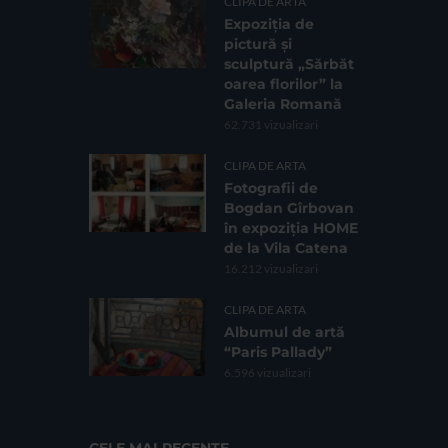
CLIPA DE ARTA
Expoziția de
pictură și
sculptură „Sărbăt
oarea florilor” la
Galeria Romană
62.731 vizualizari
CLIPA DE ARTA
Fotografii de
Bogdan Gîrbovan
în expoziția HOME
de la Vila Catena
16.212 vizualizari
CLIPA DE ARTA
Albumul de artă
“Paris Pallady”
6.596 vizualizari
CELE MAI RECENTE