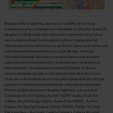
Noaptea Alba a Galeriilor, ajunsa la a 7a editie, are ca scop
promovarea artei contemporane romanesti si a tinerilor artisti.26
de galerii si 28 de spatii alternative ofera demonstratii artistice
care sa implice tinerii in fenomenul cultural al generatiei lor.
Televiziunea online sensotv.ro. cu sprijinul Catena, va prezinta cele
mai interesante momente ale unei nopti de mai…artistice!
Asociatia Ephemair are drept scop dezvoltarea unor proiecte
culturale care promoveaza arta contemporana romaneasca si
internationala. De asemenea Asociatia Ephemair isi asuma
responsabilitatea sociala si rolul educativ fata de tineri carora
incercam sa le facilitam accesul la cultura generatiei din care fac
parte prin organizarea de evenimente culturale cit mai variate.
Printre spatiile deschise la Noaptea Galeriilor s-au numarat:
Contemporary Art Gallery, Aiurart, ALERT studio, Anaid Art
Gallery, Anca Poterasu Gallery, Anexa Foto/ MNAC, AnnArt
Gallery, Art Yourself Gallery, Atelier 030202, Atelier 35, Club
Electroputere – Bucuresti, Galeria Galateca, Galeria Nicodim,