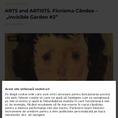
CLIPA DE ARTA
ARTS and ARTISTS. Floriama Cândea –
„Invisible Garden #2”
137 vizualizari
VIDEO
Acest site utilizează cookie-uri
Pe lângă cookie-urile care sunt strict necesare pentru funcționarea acestui
site web, folosim cookie-uri care ne ajută să înțelegem cum se navighează
CLIPA DE ARTA
pe site-ul nostru și ajută la îmbunătățirea modului în care funcționează site-
ul, de exemplu, făcând rezultatele să fie mai exacte în cazul căutărilor,
Nicolae Tonitza – Pictor al copiilor
pentru a măsura performanța site-ului nostru. Partenerii noștri folosesc
instrumente de urmărire pentru a oferi publicitate personalizată pe baza
152 vizualizari
obiceiurilor dvs. de navigare.