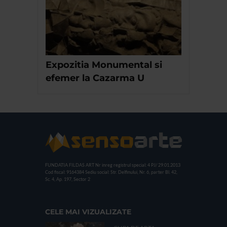
Expozitia Monumental si
efemer la Cazarma U
FUNDATIA FILDAS ART
Nr inreg registrul special: 4 PJ/ 29.01.2013
Cod fiscal: 9164384
Sediu social: Str. Delfinului, Nr. 6, parter Bl. 42,
Sc. 4, Ap. 197, Sector 2
CELE MAI VIZUALIZATE