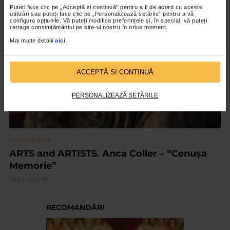
Puteți face clic pe „Acceptă si continuă” pentru a fi de acord cu aceste
utilizări sau puteți face clic pe „Personalizează setările” pentru a vă
configura opțiunile. Vă puteți modifica preferințele și, în special, vă puteți
VIDEO
retrage consimțământul pe site-ul nostru în orice moment.
Mai multe detalii
aici
.
ACCEPTĂ SI CONTINUĂ
PERSONALIZEAZĂ SETĂRILE
CLIPA DE ARTA
ARTS and ARTISTS. Anca Coller – “Cenușa
Memorie”
163 vizualizari
RECOMANDĂRI