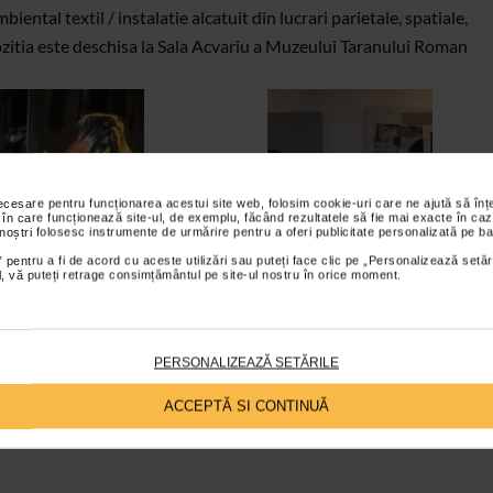
ental textil / instalatie alcatuit din lucrari parietale, spatiale,
pozitia este deschisa la Sala Acvariu a Muzeului Taranului Roman
necesare pentru funcționarea acestui site web, folosim cookie-uri care ne ajută să î
 în care funcționează site-ul, de exemplu, făcând rezultatele să fie mai exacte în caz
 noștri folosesc instrumente de urmărire pentru a oferi publicitate personalizată pe ba
 pentru a fi de acord cu aceste utilizări sau puteți face clic pe „Personalizează setăr
ial, vă puteți retrage consimțământul pe site-ul nostru în orice moment.
PERSONALIZEAZĂ SETĂRILE
ACCEPTĂ SI CONTINUĂ