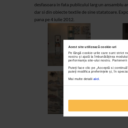
desfasoara in fata publicului larg un ansamblu ambi
dar si din obiecte textile de sine statatoare. Ex
pana pe 4 iulie 2012.
Acest site utilizează cookie-uri
Pe lângă cookie-urile care sunt strict 
nostru și ajută la îmbunătățirea modului
performanța site-ului nostru. Partenerii
Puteți face clic pe „Acceptă si continuă”
puteți modifica preferințele și, în spec
Mai multe detalii
aici
.