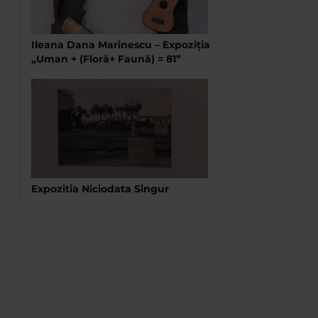
Ileana Dana Marinescu – Expoziția
„Uman + (Floră+ Faună) = 81”
Expozitia Niciodata Singur