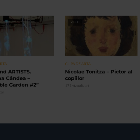
VIDEO
ARTA
CLIPA DE ARTA
nd ARTISTS.
Nicolae Tonitza – Pictor al
ma Cândea –
copiilor
ible Garden #2”
171 vizualizari
zari