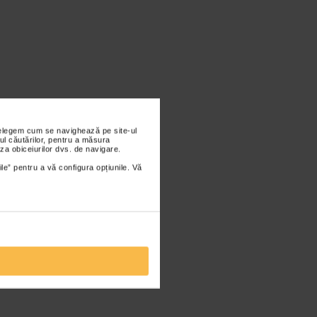
nțelegem cum se navighează pe site-ul
ul căutărilor, pentru a măsura
za obiceiurilor dvs. de navigare.
ile” pentru a vă configura opțiunile. Vă