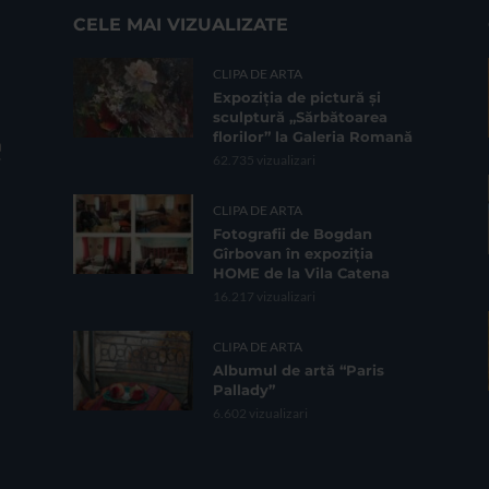
CELE MAI VIZUALIZATE
CLIPA DE ARTA
Expoziția de pictură și
sculptură „Sărbătoarea
florilor” la Galeria Romană
62.735 vizualizari
CLIPA DE ARTA
Fotografii de Bogdan
Gîrbovan în expoziția
HOME de la Vila Catena
16.217 vizualizari
CLIPA DE ARTA
Albumul de artă “Paris
Pallady”
6.602 vizualizari