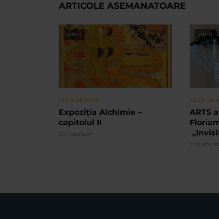
ARTICOLE ASEMANATOARE
VIDEO
VIDEO
CLIPA DE ARTA
CLIPA DE 
Expoziția Alchimie –
ARTS a
capitolul II
Floria
„Invis
21 vizualizari
148 vizuali