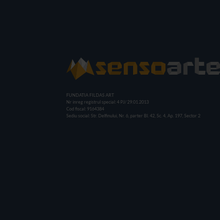
FUNDATIA FILDAS ART
Nr inreg registrul special: 4 PJ/ 29.01.2013
Cod fiscal: 9164384
Sediu social: Str. Delfinului, Nr. 6, parter Bl. 42, Sc. 4, Ap. 197, Sector 2