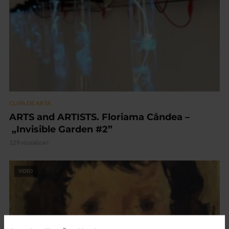
CLIPA DE ARTA
ARTS and ARTISTS. Floriama Cândea –
„Invisible Garden #2”
129 vizualizari
VIDEO