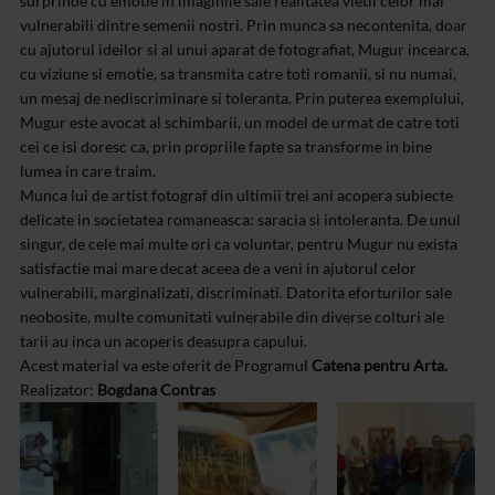
surprinde cu emotie in imaginile sale realitatea vietii celor mai
vulnerabili dintre semenii nostri. Prin munca sa necontenita, doar
cu ajutorul ideilor si al unui aparat de fotografiat, Mugur incearca,
cu viziune si emotie, sa transmita catre toti romanii, si nu numai,
un mesaj de nediscriminare si toleranta. Prin puterea exemplului,
Mugur este avocat al schimbarii, un model de urmat de catre toti
cei ce isi doresc ca, prin propriile fapte sa transforme in bine
lumea in care traim.
Munca lui de artist fotograf din ultimii trei ani acopera subiecte
delicate in societatea romaneasca: saracia si intoleranta. De unul
singur, de cele mai multe ori ca voluntar, pentru Mugur nu exista
satisfactie mai mare decat aceea de a veni in ajutorul celor
vulnerabili, marginalizati, discriminati. Datorita eforturilor sale
neobosite, multe comunitati vulnerabile din diverse colturi ale
tarii au inca un acoperis deasupra capului.
Acest material va este oferit de Programul
Catena pentru Arta.
Realizator:
Bogdana Contras