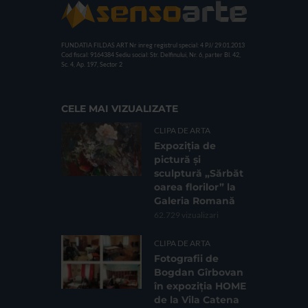
FUNDATIA FILDAS ART
Nr inreg registrul special: 4 PJ/ 29.01.2013
Cod fiscal: 9164384
Sediu social: Str. Delfinului, Nr. 6, parter Bl. 42,
Sc. 4, Ap. 197, Sector 2
CELE MAI VIZUALIZATE
CLIPA DE ARTA
Expoziția de
pictură și
sculptură „Sărbăt
oarea florilor” la
Galeria Romană
62.729 vizualizari
CLIPA DE ARTA
Fotografii de
Bogdan Gîrbovan
în expoziția HOME
de la Vila Catena