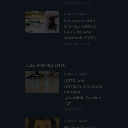
16.210 vizualizari
CLIPA DE ARTA
Lansarea cărții
IT’S ALL ABOUT
CATS de Ana
Andronic BUZU
8.034 vizualizari
CELE MAI RECENTE
CLIPA DE ARTA
ARTS and
ARTISTS. Floriama
Cândea –
„Invisible Garden
#2”
30/07/2026
CLIPA DE ARTA
Nicolae Tonitza –