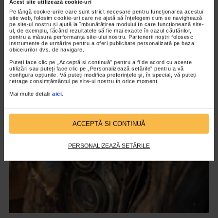
Acest site utilizează cookie-uri
Pe lângă cookie-urile care sunt strict necesare pentru funcționarea acestui
site web, folosim cookie-uri care ne ajută să înțelegem cum se navighează
pe site-ul nostru și ajută la îmbunătățirea modului în care funcționează site-
ul, de exemplu, făcând rezultatele să fie mai exacte în cazul căutărilor,
pentru a măsura performanța site-ului nostru. Partenerii noștri folosesc
instrumente de urmărire pentru a oferi publicitate personalizată pe baza
obiceiurilor dvs. de navigare.
CLIPA DE ARTA
Puteți face clic pe „Acceptă si continuă” pentru a fi de acord cu aceste
utilizări sau puteți face clic pe „Personalizează setările” pentru a vă
Nicolae Tonitza – Pictor al copiilor
configura opțiunile. Vă puteți modifica preferințele și, în special, vă puteți
retrage consimțământul pe site-ul nostru în orice moment.
147 vizualizari
Mai multe detalii
aici
.
VIDEO
ACCEPTĂ SI CONTINUĂ
PERSONALIZEAZĂ SETĂRILE