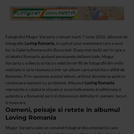
Fotograful Mugur Varzariu a lansat marti 7 iunie 2016, albumul de
fotografie
Loving Romania
, in cadrul unui eveniment care a avut
loc la Galeria Romana din Bucuresti. Dupa mai multi ani in care a
strabatut Romania ajutand persoanele defavorizate, Mugur
Varzariu s-a descis sa faca o selectie de 90 de fotografii din miile
realizate si sa le reuneasca intr-un album care prezinta o altfel de
Romanie. Prin vanzarea acestui album, artistul doreste sa ajute in
continuare oamenii cu probleme. Albumul
Loving Romania
reprezinta o calatorie vizuala si surprinde esenta traditionala si
autentica a Romaniei pe trei dimensiuni definitorii: oameni, locuri
si mancare.
Oameni, peisaje si retete in albumul
Loving Romania
Mugur Varzariu este un renumit fotograf documentarist care