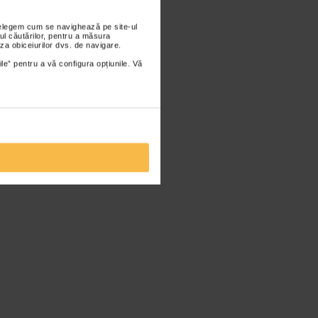
nțelegem cum se navighează pe site-ul
ul căutărilor, pentru a măsura
za obiceiurilor dvs. de navigare.
ile” pentru a vă configura opțiunile. Vă