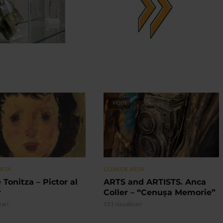
VIDEO
ARTA
CLIPA DE ARTA
 Tonitza – Pictor al
ARTS and ARTISTS. Anca
r
Coller – “Cenușa Memorie”
zari
151 vizualizari