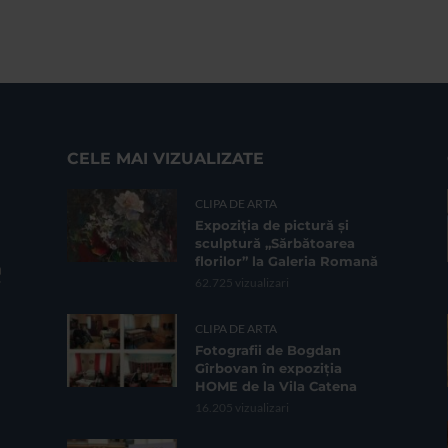
CELE MAI VIZUALIZATE
CLIPA DE ARTA
Expoziția de pictură și
sculptură „Sărbătoarea
florilor” la Galeria Romană
62.725 vizualizari
CLIPA DE ARTA
Fotografii de Bogdan
Gîrbovan în expoziția
HOME de la Vila Catena
16.205 vizualizari