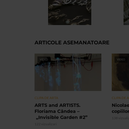
ARTICOLE ASEMANATOARE
VIDEO
VIDEO
CLIPA DE ARTA
CLIPA DE 
ARTS and ARTISTS.
Nicolae
Floriama Cândea –
copiilo
„Invisible Garden #2”
138 vizuali
122 vizualizari