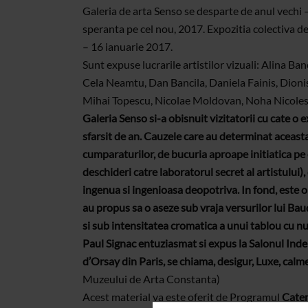
Galeria de arta Senso se desparte de anul vechi – 
speranta pe cel nou, 2017. Expozitia colectiva d
– 16 ianuarie 2017.
Sunt expuse lucrarile artistilor vizuali: Alina Ban
Cela Neamtu, Dan Bancila, Daniela Fainis, Dioni
Mihai Topescu, Nicolae Moldovan, Noha Nicolesc
Galeria Senso si-a obisnuit vizitatorii cu cate o e
sfarsit de an. Cauzele care au determinat aceasta
cumparaturilor, de bucuria aproape initiatica pe
deschideri catre laboratorul secret al artistului),
ingenua si ingenioasa deopotriva. In fond, este o 
au propus sa o aseze sub vraja versurilor lui Bau
si sub intensitatea cromatica a unui tablou cu n
Paul Signac entuziasmat si expus la Salonul Inde
d’Orsay din Paris, se chiama, desigur, Luxe, calme
Muzeului de Arta Constanta)
Acest material va este oferit de Programul
Caten