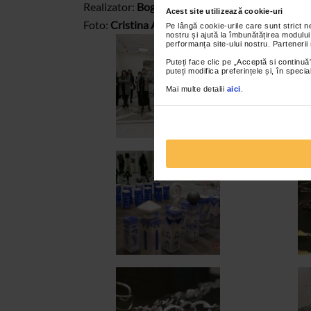
Realizator:
Bogdana Contras
Acest site utilizează cookie-uri
Foto:
Cristina Ardelean
Pe lângă cookie-urile care sunt strict 
nostru și ajută la îmbunătățirea modului
performanța site-ului nostru. Partenerii
Puteți face clic pe „Acceptă si continuă”
puteți modifica preferințele și, în spec
Mai multe detalii
aici
.