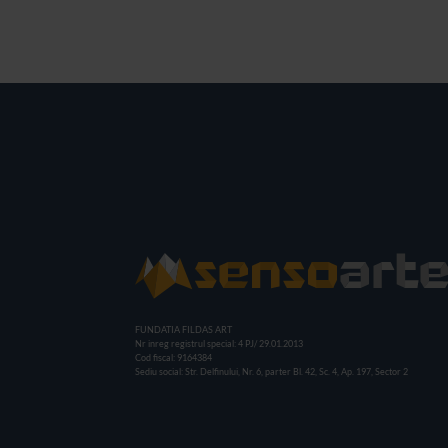
FUNDATIA FILDAS ART
Nr inreg registrul special: 4 PJ/ 29.01.2013
Cod fiscal: 9164384
Sediu social: Str. Delfinului, Nr. 6, parter Bl. 42, Sc. 4, Ap. 197, Sector 2