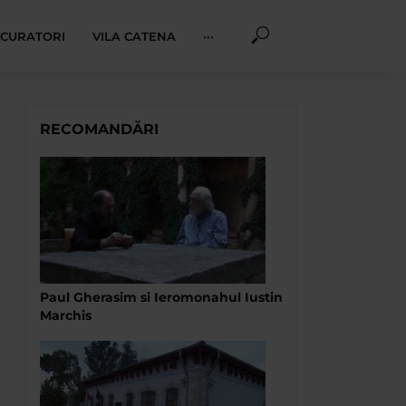
I CURATORI
VILA CATENA
···
RECOMANDĂRI
Paul Gherasim si Ieromonahul Iustin
Marchis