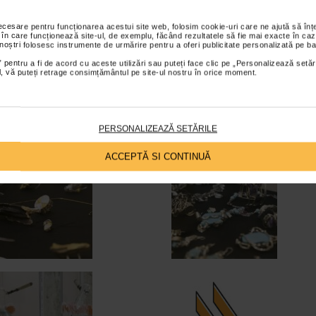
necesare pentru funcționarea acestui site web, folosim cookie-uri care ne ajută să î
 în care funcționează site-ul, de exemplu, făcând rezultatele să fie mai exacte în caz
 noștri folosesc instrumente de urmărire pentru a oferi publicitate personalizată pe ba
 pentru a fi de acord cu aceste utilizări sau puteți face clic pe „Personalizează setăr
ial, vă puteți retrage consimțământul pe site-ul nostru în orice moment.
PERSONALIZEAZĂ SETĂRILE
ACCEPTĂ SI CONTINUĂ