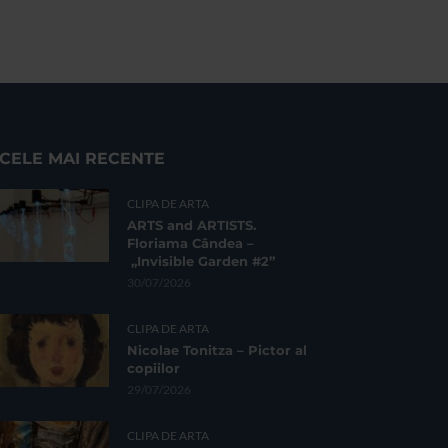
CELE MAI RECENTE
CLIPA DE ARTA
ARTS and ARTISTS.
Floriama Cândea –
„Invisible Garden #2”
30/07/2026
CLIPA DE ARTA
Nicolae Tonitza – Pictor al
copiilor
29/07/2026
CLIPA DE ARTA