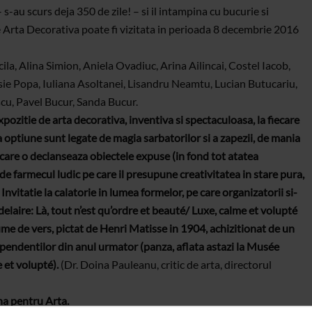
s-au scurs deja 350 de zile! – si il intampina cu bucurie si
e Arta Decorativa poate fi vizitata in perioada 8 decembrie 2016
cila, Alina Simion, Aniela Ovadiuc, Arina Ailincai, Costel Iacob,
sie Popa, Iuliana Asoltanei, Lisandru Neamtu, Lucian Butucariu,
u, Pavel Bucur, Sanda Bucur.
xpozitie de arta decorativa, inventiva si spectaculoasa, la fiecare
 optiune sunt legate de magia sarbatorilor si a zapezii, de mania
 care o declanseaza obiectele expuse (in fond tot atatea
 de farmecul ludic pe care il presupune creativitatea in stare pura,
Invitatie la calatorie in lumea formelor, pe care organizatorii si-
delaire: Là, tout n’est qu’ordre et beauté/ Luxe, calme et volupté
ume de vers, pictat de Henri Matisse in 1904, achizitionat de un
pendentilor din anul urmator (panza, aflata astazi la Musée
 et volupté).
(Dr. Doina Pauleanu, critic de arta, directorul
a pentru Arta.