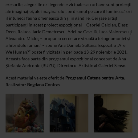
eresurile, alegoriile ori legendele virtuale sau urbane sunt proiecții
ale imaginației, ale imaginarului, pe drumul pe care îl luminează ori
îl întunecă fauna omenească din și în gândire.
Cei șase artiști
participanți în acest proiect expozițional – Gabriel Caloian, Elesz
Deen, Raluca Ilaria Demetrescu, Adelina Gavrilă, Luca Maiorescu și
Alexandru Micloș – propun o cercetare vizuală a fiziognomoniei și
a hibridului uman.” – spune Ana Daniela Sultana.
Expozitia „Are
We Human?” poate fi vizitata in perioada 13-29 noiembrie 2021.
Aceasta face parte din programul expozițional conceput de Ana
Ștefania Andronic (BUZU), Directorul Artistic al Galeriei Senso.
Acest material va este oferit de
Programul Catena pentru Arta.
Realizator:
Bogdana Contras