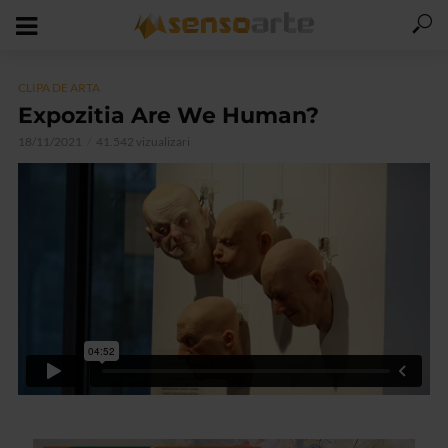
CLIPA DE ARTA
Expozitia Are We Human?
18/11/2021
41.542 vizualizari