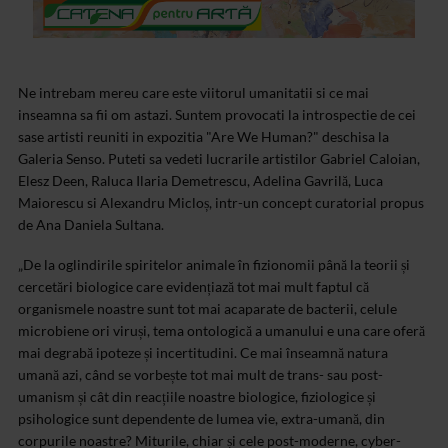
Ne intrebam mereu care este viitorul umanitatii si ce mai
inseamna sa fii om astazi. Suntem provocati la introspectie de cei
sase artisti reuniti in expozitia "Are We Human?" deschisa la
Galeria Senso. Puteti sa vedeti lucrarile artistilor Gabriel Caloian,
Elesz Deen, Raluca Ilaria Demetrescu, Adelina Gavrilă, Luca
Maiorescu si Alexandru Micloș, intr-un concept curatorial propus
de Ana Daniela Sultana.
„De la oglindirile spiritelor animale în fizionomii până la teorii și
cercetări biologice care evidențiază tot mai mult faptul că
organismele noastre sunt tot mai acaparate de bacterii, celule
microbiene ori viruși, tema ontologică a umanului e una care oferă
mai degrabă ipoteze și incertitudini. Ce mai înseamnă natura
umană azi, când se vorbește tot mai mult de trans- sau post-
umanism și cât din reacțiile noastre biologice, fiziologice și
psihologice sunt dependente de lumea vie, extra-umană, din
corpurile noastre? Miturile, chiar și cele post-moderne, cyber-