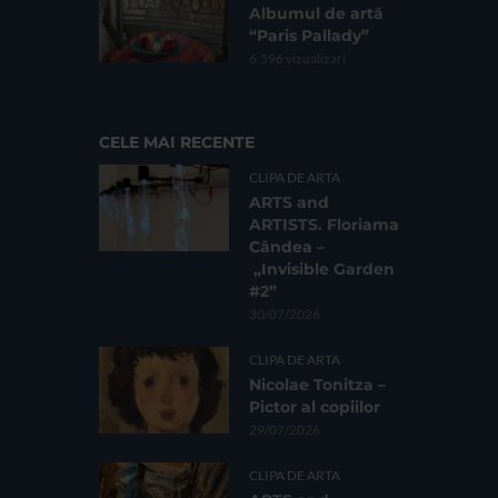
Albumul de artă
“Paris Pallady”
6.596 vizualizari
CELE MAI RECENTE
CLIPA DE ARTA
ARTS and
ARTISTS. Floriama
Cândea –
„Invisible Garden
#2”
30/07/2026
CLIPA DE ARTA
Nicolae Tonitza –
Pictor al copiilor
29/07/2026
CLIPA DE ARTA