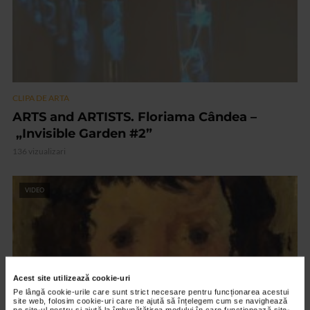
CLIPA DE ARTA
ARTS and ARTISTS. Floriama Cândea –
„Invisible Garden #2”
136 vizualizari
VIDEO
Acest site utilizează cookie-uri
Pe lângă cookie-urile care sunt strict necesare pentru funcționarea acestui
site web, folosim cookie-uri care ne ajută să înțelegem cum se navighează
pe site-ul nostru și ajută la îmbunătățirea modului în care funcționează site-