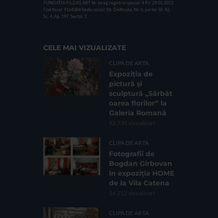
FUNDATIA FILDAS ART
Nr inreg registrul special: 4 PJ/ 29.01.2013
Cod fiscal: 9164384
Sediu social: Str. Delfinului, Nr. 6, parter Bl. 42,
Sc. 4, Ap. 197, Sector 2
CELE MAI VIZUALIZATE
CLIPA DE ARTA
Expoziția de
pictură și
sculptură „Sărbăt
oarea florilor” la
Galeria Romană
62.731 vizualizari
CLIPA DE ARTA
Fotografii de
Bogdan Gîrbovan
în expoziția HOME
de la Vila Catena
16.212 vizualizari
CLIPA DE ARTA