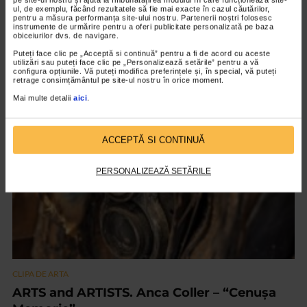
ul, de exemplu, făcând rezultatele să fie mai exacte în cazul căutărilor,
pentru a măsura performanța site-ului nostru. Partenerii noștri folosesc
instrumente de urmărire pentru a oferi publicitate personalizată pe baza
obiceiurilor dvs. de navigare.
CLIPA DE ARTA
Puteți face clic pe „Acceptă si continuă” pentru a fi de acord cu aceste
Nicolae Tonitza – Pictor al copiilor
utilizări sau puteți face clic pe „Personalizează setările” pentru a vă
configura opțiunile. Vă puteți modifica preferințele și, în special, vă puteți
152 vizualizari
retrage consimțământul pe site-ul nostru în orice moment.
Mai multe detalii
aici
.
VIDEO
ACCEPTĂ SI CONTINUĂ
PERSONALIZEAZĂ SETĂRILE
CLIPA DE ARTA
ARTS and ARTISTS. Anca Coller – “Cenușa