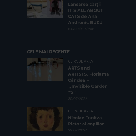
Lansarea cărții
IT’S ALL ABOUT
CATS de Ana
Andronic BUZU
8.033 vizualizari
CELE MAI RECENTE
CLIPA DE ARTA
ARTS and
ARTISTS. Floriama
Cândea –
„Invisible Garden
#2”
30/07/2026
CLIPA DE ARTA
Nicolae Tonitza –
Pictor al copiilor
29/07/2026