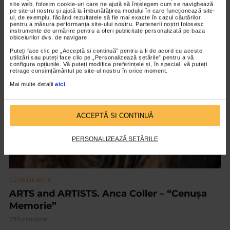
CLIPA DE ARTA
site web, folosim cookie-uri care ne ajută să înțelegem cum se navighează
pe site-ul nostru și ajută la îmbunătățirea modului în care funcționează site-
Nicolae Tonitza – Pictor al copiilor
ul, de exemplu, făcând rezultatele să fie mai exacte în cazul căutărilor,
pentru a măsura performanța site-ului nostru. Partenerii noștri folosesc
instrumente de urmărire pentru a oferi publicitate personalizată pe baza
146 vizualizari
obiceiurilor dvs. de navigare.
Puteți face clic pe „Acceptă si continuă” pentru a fi de acord cu aceste
utilizări sau puteți face clic pe „Personalizează setările” pentru a vă
VIDEO
configura opțiunile. Vă puteți modifica preferințele și, în special, vă puteți
retrage consimțământul pe site-ul nostru în orice moment.
Mai multe detalii
aici
.
ACCEPTĂ SI CONTINUĂ
PERSONALIZEAZĂ SETĂRILE
CLIPA DE ARTA
ARTS and ARTISTS. Anca Coller – “Cenușa
Memorie”
158 vizualizari