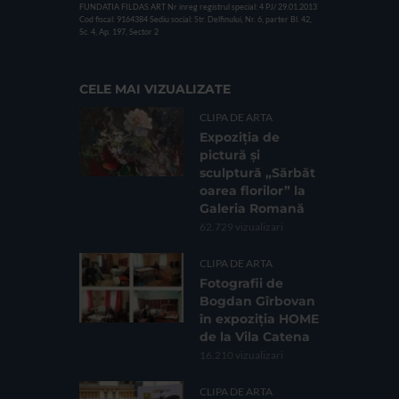
FUNDATIA FILDAS ART
Nr inreg registrul special: 4 PJ/ 29.01.2013
Cod fiscal: 9164384
Sediu social: Str. Delfinului, Nr. 6, parter Bl. 42,
Sc. 4, Ap. 197, Sector 2
CELE MAI VIZUALIZATE
CLIPA DE ARTA
Expoziția de
pictură și
sculptură „Sărbăt
oarea florilor” la
Galeria Romană
62.729 vizualizari
CLIPA DE ARTA
Fotografii de
Bogdan Gîrbovan
în expoziția HOME
de la Vila Catena
16.210 vizualizari
CLIPA DE ARTA