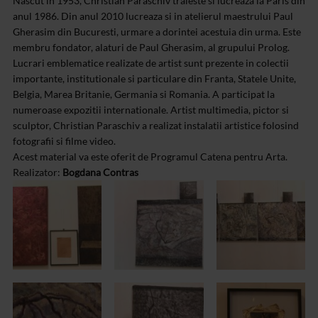
Nascut in 1953, Christian Paraschiv traieste si lucreaza la Paris din
anul 1986. Din anul 2010 lucreaza si in atelierul maestrului Paul
Gherasim din Bucuresti, urmare a dorintei acestuia din urma. Este
membru fondator, alaturi de Paul Gherasim, al grupului Prolog.
Lucrari emblematice realizate de artist sunt prezente in colectii
importante, institutionale si particulare din Franta, Statele Unite,
Belgia, Marea Britanie, Germania si Romania. A participat la
numeroase expozitii internationale. Artist multimedia, pictor si
sculptor, Christian Paraschiv a realizat instalatii artistice folosind
fotografii si filme video.
Acest material va este oferit de Programul Catena pentru Arta.
Realizator:
Bogdana Contras