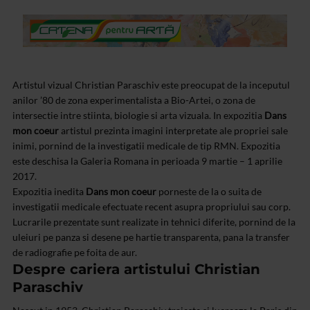
Artistul vizual Christian Paraschiv este preocupat de la inceputul
anilor ’80 de zona experimentalista a Bio-Artei, o zona de
intersectie intre stiinta, biologie si arta vizuala. In expozitia
Dans
mon coeur
artistul prezinta imagini interpretate ale propriei sale
inimi, pornind de la investigatii medicale de tip RMN. Expozitia
este deschisa la Galeria Romana in perioada 9 martie – 1 aprilie
2017.
Expozitia inedita
Dans mon coeur
porneste de la o suita de
investigatii medicale efectuate recent asupra propriului sau corp.
Lucrarile prezentate sunt realizate in tehnici diferite, pornind de la
uleiuri pe panza si desene pe hartie transparenta, pana la transfer
de radiografie pe foita de aur.
Despre cariera artistului Christian
Paraschiv