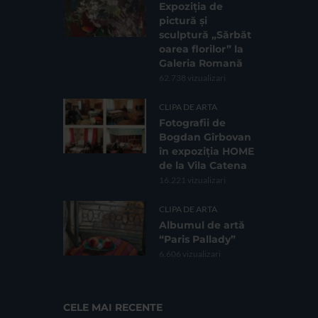
Expoziția de
pictură și
sculptură „Sărbăt
oarea florilor” la
Galeria Romană
62.738 vizualizari
CLIPA DE ARTA
Fotografii de
Bogdan Gîrbovan
în expoziția HOME
de la Vila Catena
16.221 vizualizari
CLIPA DE ARTA
Albumul de artă
“Paris Pallady”
6.606 vizualizari
CELE MAI RECENTE