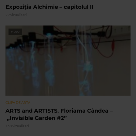
Expoziția Alchimie – capitolul II
29 vizualizari
VIDEO
CLIPA DE ARTA
ARTS and ARTISTS. Floriama Cândea –
„Invisible Garden #2”
158 vizualizari