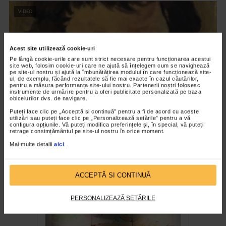
VIDEO
Acest site utilizează cookie-uri
Pe lângă cookie-urile care sunt strict necesare pentru funcționarea acestui
site web, folosim cookie-uri care ne ajută să înțelegem cum se navighează
pe site-ul nostru și ajută la îmbunătățirea modului în care funcționează site-
ul, de exemplu, făcând rezultatele să fie mai exacte în cazul căutărilor,
pentru a măsura performanța site-ului nostru. Partenerii noștri folosesc
instrumente de urmărire pentru a oferi publicitate personalizată pe baza
obiceiurilor dvs. de navigare.
Puteți face clic pe „Acceptă si continuă” pentru a fi de acord cu aceste
utilizări sau puteți face clic pe „Personalizează setările” pentru a vă
configura opțiunile. Vă puteți modifica preferințele și, în special, vă puteți
CLIPA DE ARTA
retrage consimțământul pe site-ul nostru în orice moment.
Nicolae Tonitza – Pictor al copiilor
Mai multe detalii
aici
.
181 vizualizari
ACCEPTĂ SI CONTINUĂ
RECOMANDĂRI
PERSONALIZEAZĂ SETĂRILE