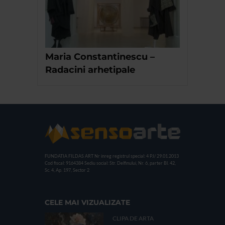
Maria Constantinescu –
Radacini arhetipale
FUNDATIA FILDAS ART
Nr inreg registrul special: 4 PJ/ 29.01.2013
Cod fiscal: 9164384
Sediu social: Str. Delfinului, Nr. 6, parter Bl. 42,
Sc. 4, Ap. 197, Sector 2
CELE MAI VIZUALIZATE
CLIPA DE ARTA