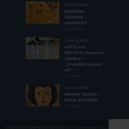
CLIPA DE ARTA
Expoziția
Alchimie –
capitolul II
07/08/2026
CLIPA DE ARTA
ARTS and
ARTISTS. Floriama
Cândea –
„Invisible Garden
#2”
30/07/2026
CLIPA DE ARTA
Nicolae Tonitza –
Pictor al copiilor
29/07/2026
POLITICĂ DE CONFIDENȚIALITATE
| COPYRIGHT © 2026 TONICA GROUP