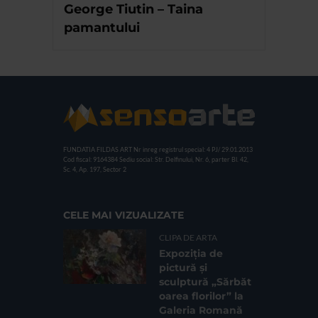
George Tiutin – Taina
pamantului
FUNDATIA FILDAS ART
Nr inreg registrul special: 4 PJ/ 29.01.2013
Cod fiscal: 9164384
Sediu social: Str. Delfinului, Nr. 6, parter Bl. 42,
Sc. 4, Ap. 197, Sector 2
CELE MAI VIZUALIZATE
CLIPA DE ARTA
Expoziția de
pictură și
sculptură „Sărbăt
oarea florilor” la
Galeria Romană