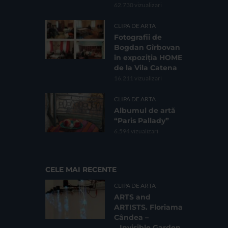
62.730 vizualizari
CLIPA DE ARTA
Fotografii de
Bogdan Gîrbovan
în expoziția HOME
de la Vila Catena
16.211 vizualizari
CLIPA DE ARTA
Albumul de artă
“Paris Pallady”
6.594 vizualizari
CELE MAI RECENTE
CLIPA DE ARTA
ARTS and
ARTISTS. Floriama
Cândea –
„Invisible Garden