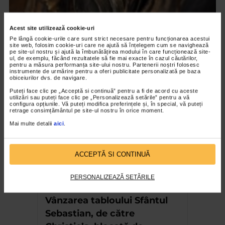
Acest site utilizează cookie-uri
Pe lângă cookie-urile care sunt strict necesare pentru funcționarea acestui
CLIPA DE ARTA
site web, folosim cookie-uri care ne ajută să înțelegem cum se navighează
ARTS and ARTISTS. Anca Coller – “Cenușa
pe site-ul nostru și ajută la îmbunătățirea modului în care funcționează site-
ul, de exemplu, făcând rezultatele să fie mai exacte în cazul căutărilor,
Memorie”
pentru a măsura performanța site-ului nostru. Partenerii noștri folosesc
instrumente de urmărire pentru a oferi publicitate personalizată pe baza
159 vizualizari
obiceiurilor dvs. de navigare.
Puteți face clic pe „Acceptă si continuă” pentru a fi de acord cu aceste
utilizări sau puteți face clic pe „Personalizează setările” pentru a vă
configura opțiunile. Vă puteți modifica preferințele și, în special, vă puteți
RECOMANDĂRI
retrage consimțământul pe site-ul nostru în orice moment.
Mai multe detalii
aici
.
ACCEPTĂ SI CONTINUĂ
PERSONALIZEAZĂ SETĂRILE
Vânzarea tabloului Sfântul
Sebastian, de către