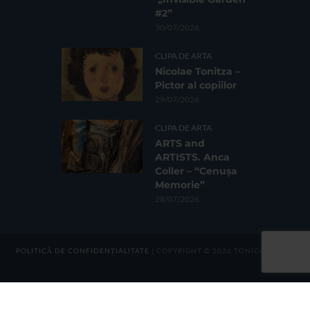
#2”
30/07/2026
CLIPA DE ARTA
Nicolae Tonitza –
Pictor al copiilor
29/07/2026
CLIPA DE ARTA
ARTS and
ARTISTS. Anca
Coller – “Cenușa
Memorie”
28/07/2026
POLITICĂ DE CONFIDENȚIALITATE
| COPYRIGHT © 2026 TONICA GROUP