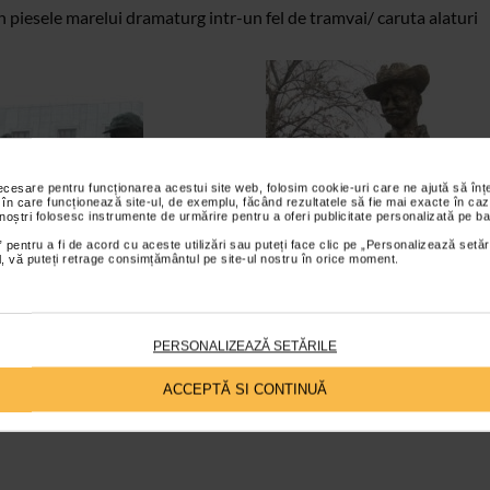
piesele marelui dramaturg intr-un fel de tramvai/ caruta alaturi
necesare pentru funcționarea acestui site web, folosim cookie-uri care ne ajută să î
 în care funcționează site-ul, de exemplu, făcând rezultatele să fie mai exacte în caz
 noștri folosesc instrumente de urmărire pentru a oferi publicitate personalizată pe ba
 pentru a fi de acord cu aceste utilizări sau puteți face clic pe „Personalizează setăr
ial, vă puteți retrage consimțământul pe site-ul nostru în orice moment.
PERSONALIZEAZĂ SETĂRILE
ACCEPTĂ SI CONTINUĂ