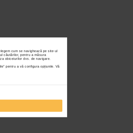
nțelegem cum se navighează pe site-ul
ul căutărilor, pentru a măsura
za obiceiurilor dvs. de navigare.
ile” pentru a vă configura opțiunile. Vă