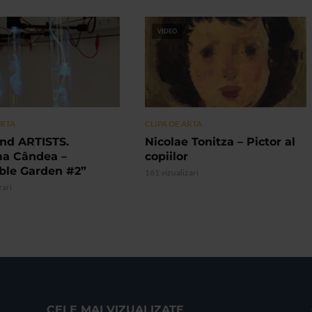
VIDEO
ARTA
CLIPA DE ARTA
nd ARTISTS.
Nicolae Tonitza – Pictor al
ma Cândea –
copiilor
ible Garden #2”
161 vizualizari
zari
CELE MAI VIZUALIZATE