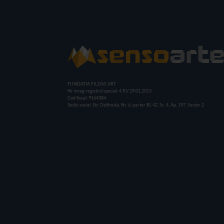
FUNDATIA FILDAS ART
Nr inreg registrul special: 4 PJ/ 29.01.2013
Cod fiscal: 9164384
Sediu social: Str. Delfinului, Nr. 6, parter Bl. 42, Sc. 4, Ap. 197, Sector 2