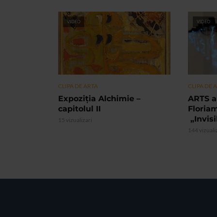
VIDEO
VIDEO
CLIPA DE ARTA
CLIPA DE 
Expoziția Alchimie –
ARTS a
capitolul II
Floria
„Invis
15 vizualizari
144 vizuali