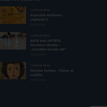
CLIPA DE ARTA
Expoziția Alchimie –
capitolul II
07/08/2026
CLIPA DE ARTA
ARTS and ARTISTS.
Floriama Cândea –
„Invisible Garden #2”
30/07/2026
CLIPA DE ARTA
Nicolae Tonitza – Pictor al
copiilor
29/07/2026