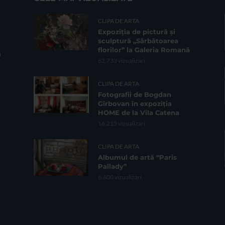
CLIPA DE ARTA
Expoziția de pictură și
sculptură „Sărbătoarea
florilor” la Galeria Romană
62.733 vizualizari
CLIPA DE ARTA
Fotografii de Bogdan
Gîrbovan în expoziția
HOME de la Vila Catena
16.215 vizualizari
CLIPA DE ARTA
Albumul de artă “Paris
Pallady”
6.600 vizualizari