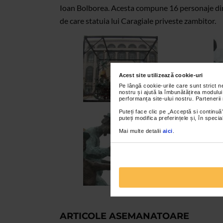
Ioan Bolborea. Acesta compune 16 personaje din 
de care statuia lui Caragiale priveste zambitor.
Acest site utilizează cookie-uri
Pe lângă cookie-urile care sunt strict 
nostru și ajută la îmbunătățirea modului
performanța site-ului nostru. Partenerii
Puteți face clic pe „Acceptă si continuă”
puteți modifica preferințele și, în spec
Mai multe detalii
aici
.
ARTICOLE ASEMANATOARE